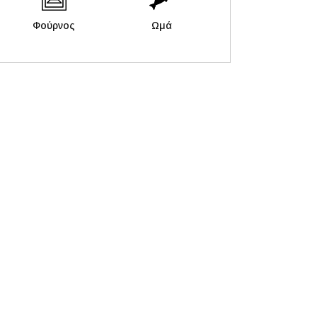
Φούρνος
Ωμά