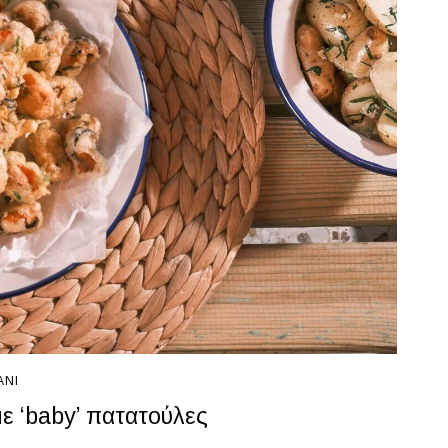
ΆΝΙ
ε ‘baby’ πατατούλες