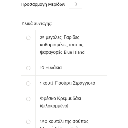
Προσαρμογή Μερίδων
Υλικά συνταγής:
25
μεγάλες, ‏Γαρίδες
καθαρισμένες από τις
ψαραγορές Blue Island
10
Ξυλάκια
1
κουτί ‏ Γιαούρτι Στραγγιστό
Φρέσκο Κρεμμυδάκι
(ψιλοκομμένο)
1.50
κουτάλι της σούπας