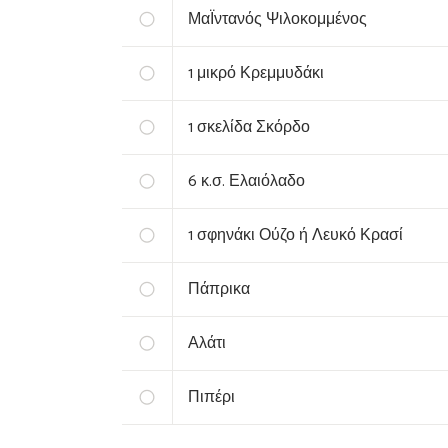
ΜαΪντανός Ψιλοκομμένος
1
μικρό ‏Κρεμμυδάκι
1
σκελίδα ‏Σκόρδο
6
κ.σ. Ελαιόλαδο
1
σφηνάκι ‏Ούζο ή Λευκό Κρασί
Πάπρικα
Αλάτι
Πιπέρι