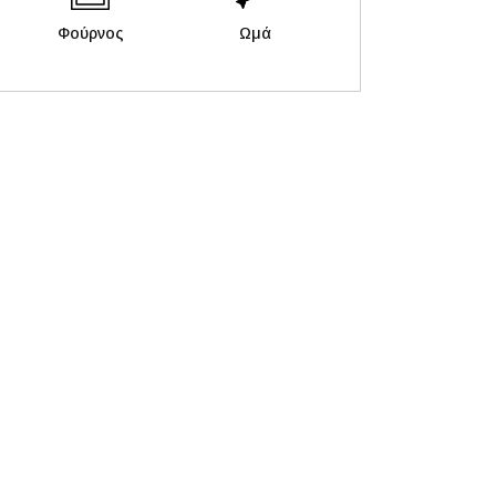
Φούρνος
Ωμά