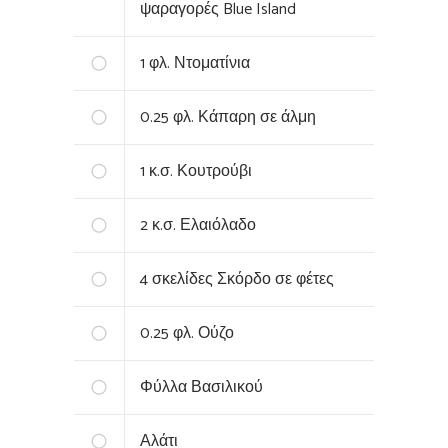
ψαραγορές Blue Island
1
φλ. Ντοματίνια
0.25
φλ. Κάπαρη σε άλμη
1
κ.σ. Κουτρούβι
2
κ.σ. Ελαιόλαδο
4
σκελίδες Σκόρδο σε φέτες
0.25
φλ. Ούζο
Φύλλα Βασιλικού
Αλάτι