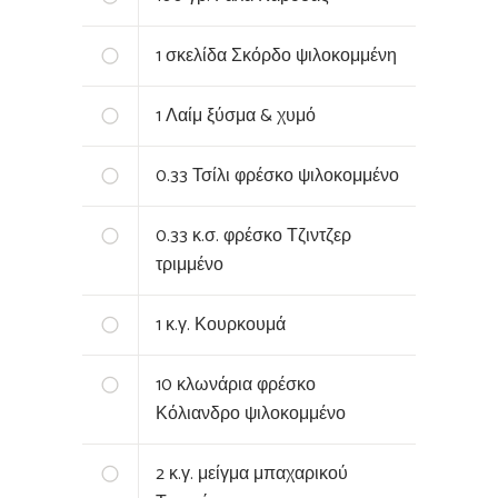
1
σκελίδα Σκόρδο ψιλοκομμένη
1
Λαίμ ξύσμα & χυμό
0.33
Τσίλι φρέσκο ψιλοκομμένο
0.33
κ.σ. φρέσκο Τζιντζερ
τριμμένο
1
κ.γ. Κουρκουμά
10
κλωνάρια φρέσκο
Κόλιανδρο ψιλοκομμένο
2
κ.γ. μείγμα μπαχαρικού