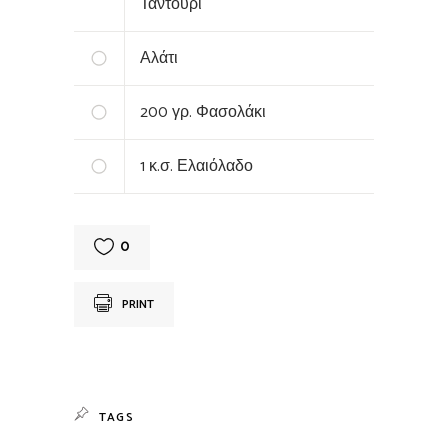
Ταντούρι
Αλάτι
200
γρ. Φασολάκι
1
κ.σ. Ελαιόλαδο
0
PRINT
TAGS