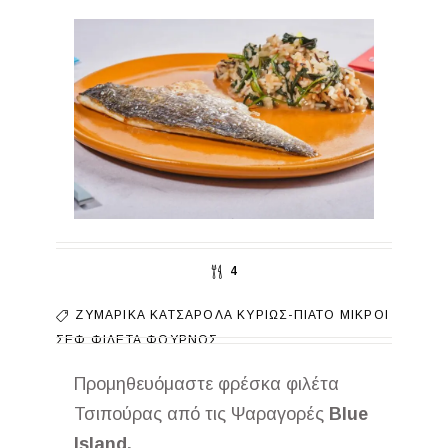
4
ΖΥΜΑΡΙΚΆ
ΚΑΤΣΑΡΌΛΑ
ΚΥΡΊΩΣ-ΠΙΆΤΟ
ΜΙΚΡΟΊ
ΣΕΦ
ΦΙΛΈΤΑ
ΦΟΎΡΝΟΣ
Προμηθευόμαστε φρέσκα φιλέτα
Τσιπούρας από τις Ψαραγορές
Blue
Island.