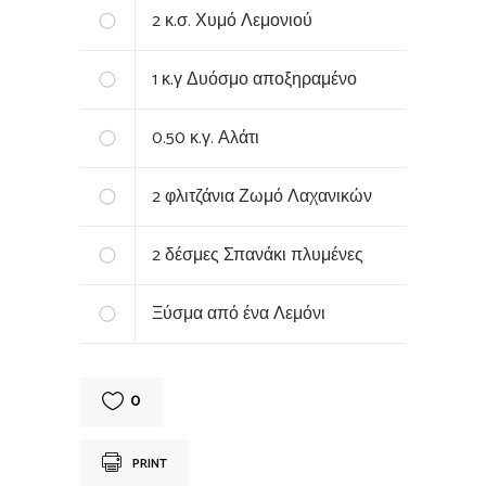
2
κ.σ. Χυμό Λεμονιού
1
κ.γ Δυόσμο αποξηραμένο
0.50
κ.γ. Αλάτι
2
φλιτζάνια Ζωμό Λαχανικών
2
δέσμες Σπανάκι πλυμένες
Ξύσμα από ένα Λεμόνι
0
PRINT