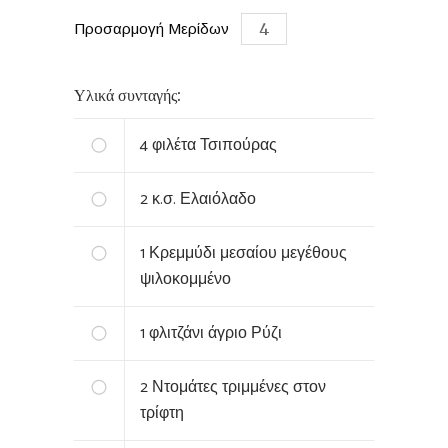
Προσαρμογή Μερίδων
Υλικά συνταγής:
4
φιλέτα Τσιπούρας
2
κ.σ. Ελαιόλαδο
1
Κρεμμύδι μεσαίου μεγέθους
ψιλοκομμένο
1
φλιτζάνι άγριο Ρύζι
2
Ντομάτες τριμμένες στον
τρίφτη