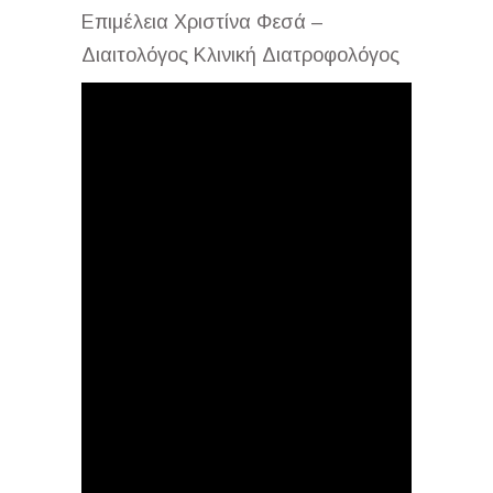
Επιμέλεια Χριστίνα Φεσά –
Διαιτολόγος Κλινική Διατροφολόγος