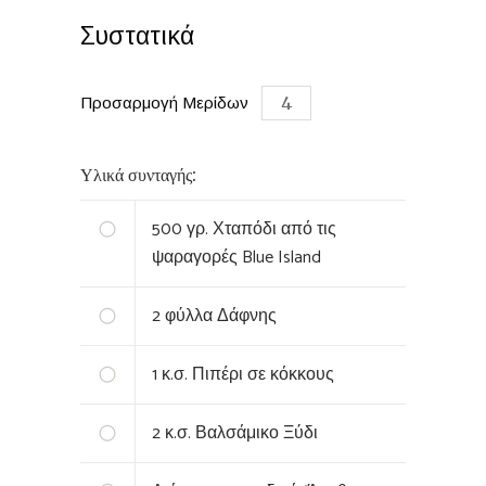
Συστατικά
Προσαρμογή Μερίδων
Υλικά συνταγής:
500
γρ. Χταπόδι από τις
ψαραγορές Blue Island
2
φύλλα Δάφνης
1
κ.σ. Πιπέρι σε κόκκους
2
κ.σ. Βαλσάμικο Ξύδι