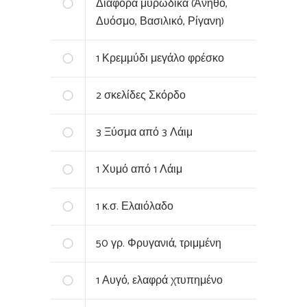
Διάφορα μυρωδικά (Άνηθο,
Δυόσμο, Βασιλικό, Ρίγανη)
1
Κρεμμύδι μεγάλο φρέσκο
2
σκελίδες Σκόρδο
3
Ξύσμα από 3 Λάιμ
1
Χυμό από 1 Λάιμ
1
κ.σ. Ελαιόλαδο
50
γρ. Φρυγανιά, τριμμένη
1
Αυγό, ελαφρά χτυπημένο