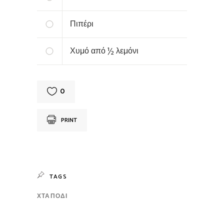
Πιπέρι
Χυμό από ½ λεμόνι
0
PRINT
TAGS
ΧΤΑΠΌΔΙ