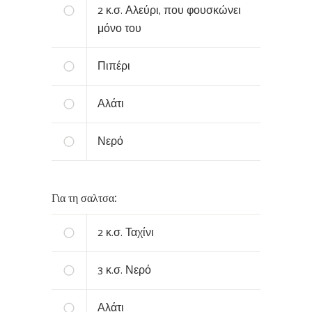
2
κ.σ. Αλεύρι, που φουσκώνει
μόνο του
Πιπέρι
Αλάτι
Νερό
Για τη σαλτσα:
2
κ.σ. Ταχίνι
3
κ.σ. Νερό
Αλάτι