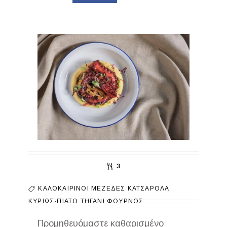
3
ΚΑΛΟΚΑΙΡΙΝΟΊ ΜΕΖΈΔΕΣ
ΚΑΤΣΑΡΌΛΑ
ΚΥΡΊΩΣ-ΠΙΆΤΟ
ΤΗΓΆΝΙ
ΦΟΎΡΝΟΣ
Προμηθευόμαστε καθαρισμένο