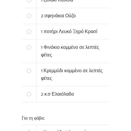
1
ξυλάκι Κανέλα
2
σφηνάκια Ούζο
1
ποτήρι Λευκό Ξηρό Κρασί
1
Φινόκιο κομμένο σε λεπτές
φέτες
1
Κρεμμύδι κομμένο σε λεπτές
φέτες
2
κ.σ Ελαιόλαδο
Για τη φάβα: