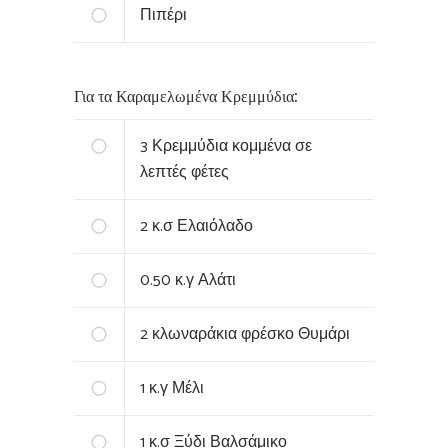
Πιπέρι
Για τα Καραμελωμένα Κρεμμύδια:
3
Κρεμμύδια κομμένα σε
λεπτές φέτες
2
κ.σ Ελαιόλαδο
0.50
κ.γ Αλάτι
2
κλωναράκια φρέσκο Θυμάρι
1
κ.γ Μέλι
1
κ.σ Ξύδι Βαλσάμικο